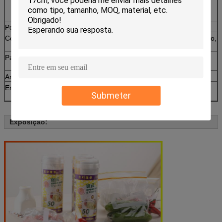
verificar primeiramente nossa qualidade, pls
sentimos livres contactar-nos!
Porto
Xiamen, Fujian, China
Cotação
Base no material, tamanho, espessura, impressão,
estilo do quantity&
Pagamento
o depósito de 30%, T/T, equilibra pago antes da
expedição ou do L/C, D/P.
Amostra
Livre
Embalagem
20~30pcs/box, 30boxes/carton ou como a
Submeter
exigência de cliente.
Exposição: