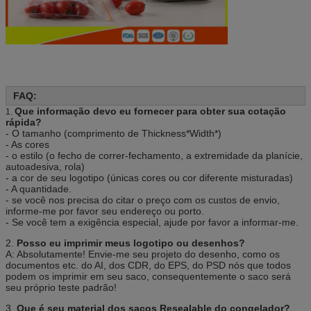
FAQ:
Que informação devo eu fornecer para obter sua cotação
1.
rápida?
- O tamanho (comprimento de Thickness*Width*)
- As cores
- o estilo (o fecho de correr-fechamento, a extremidade da planície,
autoadesiva, rola)
- a cor de seu logotipo (únicas cores ou cor diferente misturadas)
- A quantidade.
- se você nos precisa do citar o preço com os custos de envio,
informe-me por favor seu endereço ou porto.
- Se você tem a exigência especial, ajude por favor a informar-me.
2.
Posso eu imprimir meus logotipo ou desenhos?
A: Absolutamente! Envie-me seu projeto do desenho, como os
documentos etc. do AI, dos CDR, do EPS, do PSD nós que todos
podem os imprimir em seu saco, consequentemente o saco será
seu próprio teste padrão!
3.
Que é seu material dos sacos Resealable do congelador?