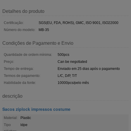
Detalhes do produto
Certificação:
SGS(EU, FDA, ROHS), GMC, ISO 9001, ISO22000
Número do modelo:
MB-35
Condições de Pagamento e Envio
Quantidade de ordem mínima:
500pcs
Preço:
Can be negotiated
Tempo de entrega:
Enviado em 25 dias após o pagamento
Termos de pagamento:
L/C, D/P, T/T
Habilidade da fonte:
10000pcs/pelo mês
descrição
Sacos ziplock impressos costume
Material:
Plastic
Tipo
ldpe