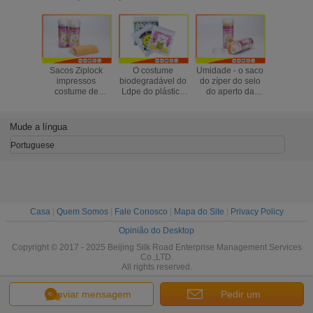
Sacos Ziplock
O costume
Umidade - o saco
Costume p
impressos
biodegradável do
do zíper do selo
Reseala
costume de
Ldpe do plástico
do aperto da
Ziplock i
empacotamento
imprimiu os sacos
prova/o vegetal
enlatado
impermeáveis,
Ziplock que
Ziploc do
o prod
sacos de plástico
empacotam o uso
congelador
comestível
Mude a língua
Resealable
do agregado
ensaca Eco
empacot
pequenos
familiar
amigável
de alim
Portuguese
Casa
|
Quem Somos
|
Fale Conosco
|
Mapa do Site
|
Privacy Policy
Opinião do Desktop
Copyright © 2017 - 2025 Beijing Silk Road Enterprise Management Services
Co.,LTD.
All rights reserved.
Enviar mensagem
Pedir um