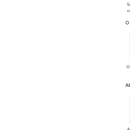
S
c
O 
O
Ab
A