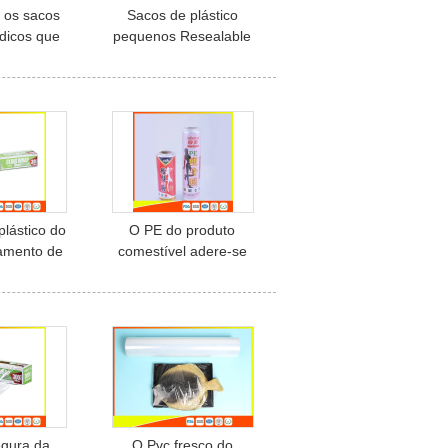
 os sacos
Sacos de plástico
dicos que
pequenos Resealable
m sacos
amigáveis de Eco,
 comprimido
Baggies pequeno para
o
drogas
ga/tabuleta
plástico do
O PE do produto
amento de
comestível adere-se
 do PE do
filme/estiramento plástico
tível, filme
refratário adere-se filme
tório do
no rolo
to para a
nha
egura da
O Pvc fresco do