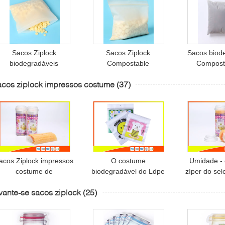
Sacos Ziplock
Sacos Ziplock
Sacos biod
biodegradáveis
Compostable
Compost
Compostable do amido
biodegradáveis
alimento, sac
cos ziplock impressos costume
(37)
de milho do saco do
orgânicos do amido de
do zíper d
produto comestível bio
milho do pacote da
mil
plântula
acos Ziplock impressos
O costume
Umidade - 
costume de
biodegradável do Ldpe
zíper do sel
empacotamento
do plástico imprimiu os
da prova/o ve
vante-se sacos ziplock
(25)
mpermeáveis, sacos de
sacos Ziplock que
do congela
plástico Resealable
empacotam o uso do
Eco am
pequenos
agregado familiar