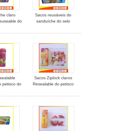
he claro
Sacos reusáveis do
Reuseable do
sanduíche do selo
o ensaca a
instantâneo para
or 22 * 25cm
tamanho 35*27cm do
íper
supermercado de Coles
o grande
sealable
Sacos Ziplock claros
o petisco do
Resealable do petisco
a lata que
para o empacotamento
mantimento
de alimento Eco
sco
amigável