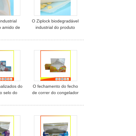
industrial
O Ziplock biodegradável
do amido de
industrial do produto
aca sacos
comestível ensaca sacos
áveis do
amigáveis do
 medicina
fechamento do fecho de
correr de Eco
alizados do
O fechamento do fecho
o selo do
de correr do congelador
correr do
da preservação de
iliar para o
alimento ensaca
mento do
reusável para o uso da
 congelador
casa/supermercado