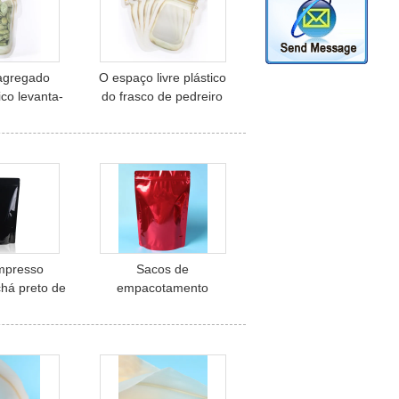
agregado
O espaço livre plástico
tico levanta-
do frasco de pedreiro
zíper para o
especial levanta-se
limento do
sacos Ziplock/Ziplock
 pedreiro
levanta-se malotes
impresso
Sacos de
há preto de
empacotamento
e café
personalizados do chá
levanta-se
vermelho com os
tes
malotes do feijão do
zíper/café