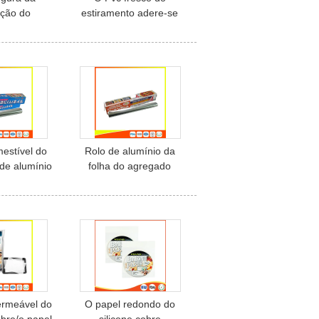
ação do
estiramento adere-se
ento de
envolvimento de
micro-ondas
alimento do filme,
 filme com
película de plástico
00m * 30cm
macia transparente da
restauração
estível do
Rolo de alumínio da
 de alumínio
folha do agregado
do OEM para
familiar resistente ao
 congela-se
calor para o
acondicionamento de
alimentos com o
certificado do GV de FDA
ermeável do
O papel redondo do