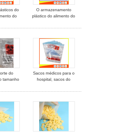
ásticos do
O armazenamento
mento do
plástico do alimento do
to do
fechamento do fecho de
do/fecham
correr do agregado
fre forte
familiar ensaca reciclável
do alimento
para manter-se fresco
cos do
amento
orte do
Sacos médicos para o
o tamanho
hospital, sacos do
rão
transporte do selo do
spessura
fecho de correr do
dável do
Ziplock do Biohazard
s sacos do
ock