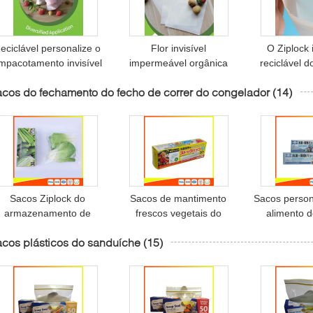
eciclável personalize o
Flor invisível
O Ziplock 
mpacotamento invisível
impermeável orgânica
reciclável 
a luva da flor dos sacos
dos sacos Ziplock
milho ens
cos do fechamento do fecho de correr do congelador
(14)
Resealable do zíper
industriais
biodegrad
biodegradáveis que
Ziplock da
semeia a embalagem
Sacos Ziplock do
Sacos de mantimento
Sacos person
armazenamento de
frescos vegetais do
alimento d
congelador do espaço
fechamento do fecho de
fecho de 
cos plásticos do sanduíche
(15)
ivre Resealable do LDPE
correr do congelador,
agregado fam
para o vegetal
sacos plásticos do
armazena
armazenamento do
alimento do
fecho de correr