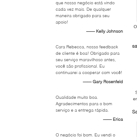
que nosso negócio está vindo
cada vez mais. De qualquer
maneira obrigado para seu
apoio!
O
—— Kelly Johnson
s
p
Cara Rebecca, nosso feedback
de cliente é boa! Obrigado para
seu serviço maravilhoso antes,
você são profissional. Eu
continuarei a cooperar com você!
—— Gary Rosenfeld
Qualidade muito boa.
e
Agradecimentos para o bom
d
serviço e a entrega rápida.
Sa
—— Erica
O negócio foi bom. Eu vendi o