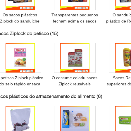
Os sacos plásticos
Transparentes pequenos
O sanduíc
Ziplock do sanduíche
fecham acima os sacos
plástico de 
com painel que pode
reusáveis 15 * 9cm do
supermercad
cos Ziplock do petisco
(15)
escrever-se,
petisco e do sanduíche
parte superi
armazenamento do
do z
alimento do zíper
ensacam 18 * 17cm
petisco Ziplock plástico
O costume coloriu sacos
Sacos Re
do selo rápido ensaca
Ziplock reusáveis
superiores d
esealable com escreve
impressos do
zíper para 
cos plásticos do armazenamento do alimento
(6)
no painel
saco/sanduíche do
empacota o 
petisco do LDPE
fre