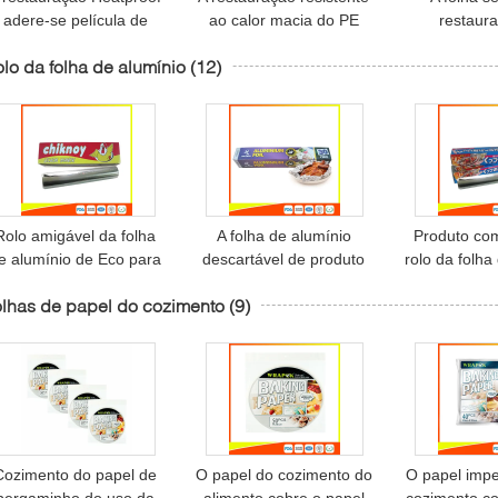
adere-se película de
ao calor macia do PE
restaur
plástico clara do filme
adere-se filme, cozinhar
envolvim
lo da folha de alumínio
(12)
para o pacote do
biodegradável adere-se
alimento da 
fruto/carne
envoltório
e adere-se
cortador 3
Rolo amigável da folha
A folha de alumínio
Produto com
e alumínio de Eco para
descartável de produto
rolo da folha
o empacotamento de
comestível cobre o óleo
da cozinha 
lhas de papel do cozimento
(9)
alimento resistente ao
resistente, rolo de
cozinhar/que
calor
alumínio da folha
Cozimento do papel de
O papel do cozimento do
O papel imp