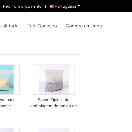
Pedir um orçamento
|
Portuguese
Qualidade
Fale Conosco
Compra em linha
vou saco
Sacos Ziplock da
table
embalagem do amido de
el do amido
milho, sacos de plástico
s sacos do
Ziplock Compostable
 o bio
biodegradáveis