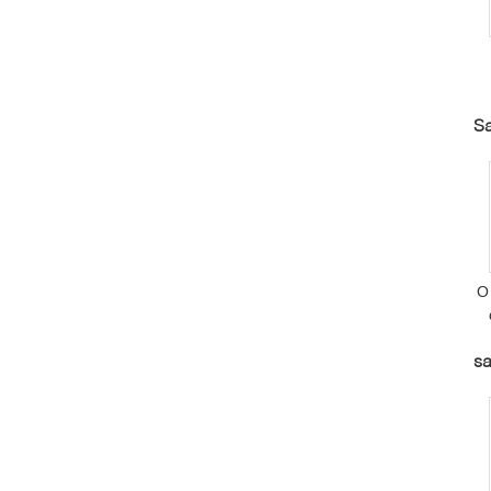
Sa
O 
R
sa