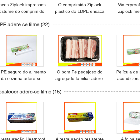
acos Ziplock impressos
O comprimido Ziplock
Waterproof
ostume do comprimido,
plástico do LDPE ensaca
Ziplock mé
malotes Ziplock
o armazenamento claro
dispensa
PE adere-se filme
(22)
pequenos para o
da medicina a favor do
plásticos do
armazenamento da
meio ambiente
d
medicina
envelope/dro
 PE seguro do alimento
O bom Pe pegajoso do
Película de 
da cozinha adere-se
agregado familiar adere-
acondicion
filme para
se comprimento feito sob
alimentos
astecer adere-se filme
(15)
cozinhar/alimento que
encomenda claro
produto comes
mantém-se limpo
transparente do filme do
do envol
rolo
estiramen
cozi
 restauração Heatproof
A restauração resistente
A folha s