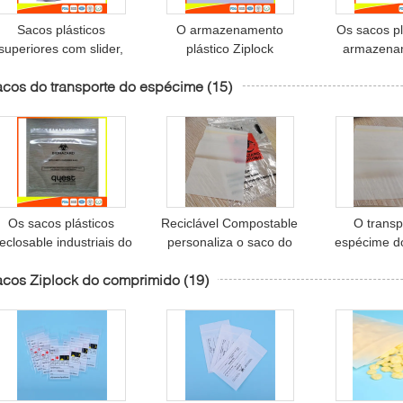
Sacos plásticos
O armazenamento
Os sacos pl
superiores com slider,
plástico Ziplock
armazena
sacos herméticos do
transparente do alimento
alimen
cos do transporte do espécime
(15)
armazenamento do
ensaca Resealable,
supermerca
alimento do zíper do
sacos do alimento do
acima o co
Ziplock do
selo do fecho de correr
Resealable 
armazenamento
dos sa
armazen
Os sacos plásticos
Reciclável Compostable
O transp
eclosable industriais do
personaliza o saco do
espécime d
espécime, fechamento
Biohazard/o saco
pad
cos Ziplock do comprimido
(19)
de empacotamento do
espécime da proteção
ensaca/e
echo de correr ensacam
biodegra
FDA aprovado
costume do
Zipl