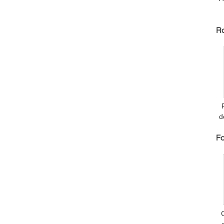
Ro
d
Fo