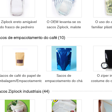
 Ziplock ereto amigável
O OEM levanta-se os
O uso do 
do frasco de pedreiro
sacos Ziplock, malote
familiar plás
100ml de Eco ensaca o
ereto da forma feita sob
se sacos do 
acos de empacotamento do café
(10)
lástico para o pacote do
encomenda do frasco
pacote do a
alimento
com zíper
frasco de
Sacos de café do papel de
Sacos de
O zíper 
mbalagem/Empacotamento
empacotamento do chá
costume do c
e alimento Resealable para
do produto comestível,
sacos d
cos Ziplock industriais
(44)
o chá, petisco
sacos de café laminados
Resealable 
da folha da prova de
malo
Moisure com zíper