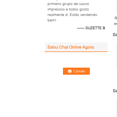
primeiro grupo de sacos
impressos e todos gosta
realmente d. Estão vendendo
R
bem!
e
—— SUZETTE B
d
Sa
Estou Chat Online Agora
Sa
l