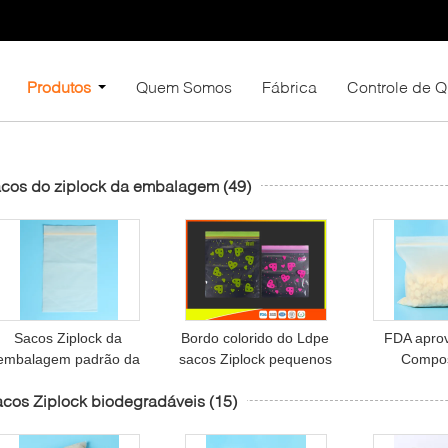
Produtos
Quem Somos
Fábrica
Controle de 
acos do ziplock da embalagem
(49)
Sacos Ziplock da
Bordo colorido do Ldpe
FDA apro
embalagem padrão da
sacos Ziplock pequenos
Compos
espessura, sacos de
Resealable
biodegradáv
cos Ziplock biodegradáveis
(15)
plástico Resealable do
impermeáveis impresso
de milho do
espaço livre
personalizado
Ziplock