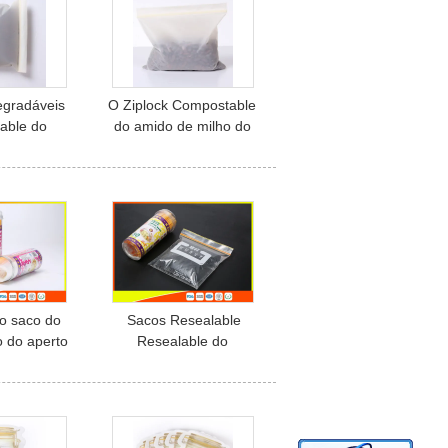
egradáveis
O Ziplock Compostable
able do
do amido de milho do
os plásticos
produto comestível
o amido de
ensaca o OEM aprovado
ho
BSCI aceitado
o saco do
Sacos Resealable
o do aperto
Resealable do
getal Ziploc
fechamento do fecho de
dor ensaca
correr do congelador da
igável
claridade alta para o
alimento congelado