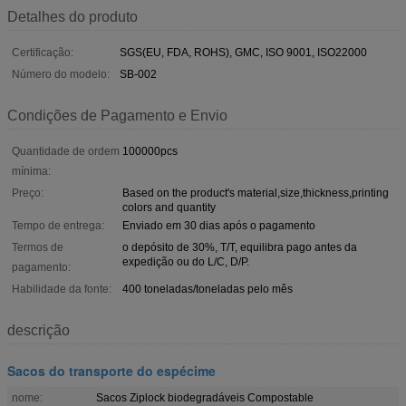
Detalhes do produto
Certificação:
SGS(EU, FDA, ROHS), GMC, ISO 9001, ISO22000
Número do modelo:
SB-002
Condições de Pagamento e Envio
Quantidade de ordem
100000pcs
mínima:
Preço:
Based on the product's material,size,thickness,printing
colors and quantity
Tempo de entrega:
Enviado em 30 dias após o pagamento
Termos de
o depósito de 30%, T/T, equilibra pago antes da
expedição ou do L/C, D/P.
pagamento:
Habilidade da fonte:
400 toneladas/toneladas pelo mês
descrição
Sacos do transporte do espécime
nome:
Sacos Ziplock biodegradáveis Compostable