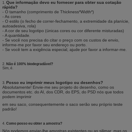
Que informação devo eu fornecer para obter sua cotação
1.
expedição ou do L/C, D/P.
rápida?
Amostra
Boa vinda para contactar-me para obter esta
- O tamanho (comprimento de Thickness*Width*)
amostra
- As cores
- O estilo (o fecho de correr-fechamento, a extremidade da planície,
Entrega
Envio em 30 dias após seu pagamento
autoadesiva, rola)
- A cor de seu logotipo (únicas cores ou cor diferente misturadas)
- A quantidade.
- Se você nos precisa do citar o preço com os custos de envio,
informe-me por favor seu endereço ou porto.
- Se você tem a exigência especial, ajude por favor a informar-me.
2.
Não é 100% biodegradável?
Sim, é.
Posso eu imprimir meus logotipo ou desenhos?
3.
Absolutamente! Envie-me seu projeto do desenho, como os
documentos etc. do AI, dos CDR, do EPS, do PSD nós que todos
podem imprimir
em seu saco, consequentemente o saco serão seu próprio teste
padrão!
4.
Como posso eu obter a amostra?
Nós podemos enviar-lhe amostras existentes ou as silimar, mas os