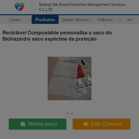
Beijing Silk Road Enterprise Management Services
Co.,LTD
Casa
Produtos
Quem Somos
Fábrica
>>
Reciclável Compostable personaliza o saco do
Biohazard/o saco espécime da proteção
Melhor preço
Fale Conosco