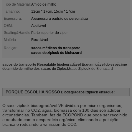
Tipo de Material:
Amido de milho
Tamanho:
12cm * 17cm, 15cm * 17cm
Espessura:
A espessura padrão ou personaliza
OEM:
Aceitável
Sealing&Handle:
Parte superior do zíper
Matéria:
Reciclável
sacos médicos do transporte
Realçar:
,
sacos do ziplock do biohazard
sacos do transporte Resealable biodegradável Eco-amigável do espécime
do amido de milho dos sacos do Ziplock/
saco
Ziplock
do Biohazard
PORQUE ESCOLHA NOSSO
:
Biodegradabel ziplock ensaque
O saco ziplock biodegradável VE dividida por micro-organismos,
transformar no CO2, água, biomassa com 180 dias sob adubar
circunstâncias. Também, fez de ECOPOND que pode ser recolhido
e adubado com o desperdício orgânico, eliminando a poluição
branca e reduzindo o wmission do CO2.