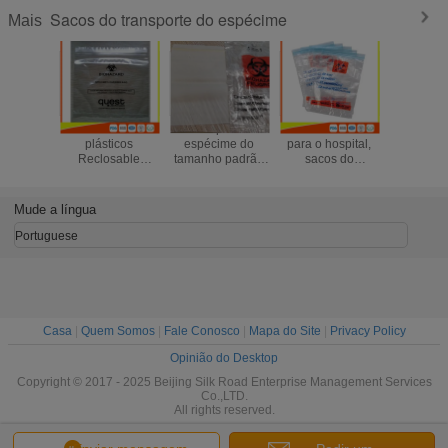
Sacos do transporte do espécime
Mais
Os sacos
O transporte do
Sacos médicos
O Biohazar
plásticos
espécime do
para o hospital,
plástico 
Reclosable
tamanho padrão
sacos do
sacos do 
industriais do
ensaca/espessura
transporte do selo
para o
espécime,
biodegradável do
do fecho de correr
médic
fechamento de
costume dos
do Ziplock do
laboratór
Mude a língua
empacotamento
sacos do Ziplock
Biohazard
parte supe
do fecho de correr
zípe
Portuguese
ensacam FDA
aprovado
Casa
|
Quem Somos
|
Fale Conosco
|
Mapa do Site
|
Privacy Policy
Opinião do Desktop
Copyright © 2017 - 2025 Beijing Silk Road Enterprise Management Services
Co.,LTD.
All rights reserved.