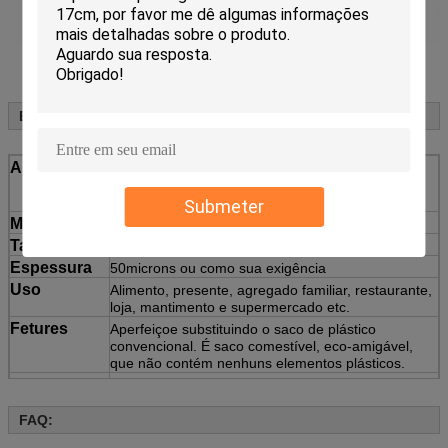
Especificações:
Artigo
sacos Resealable do Ziplock do transporte do
espécime de Stach do milho dos sacos
biodegradáveis Eco-amigáveis do Ziplock
Submeter
Material
Amido de milho
Tamanho
O tamanho padrão ou personaliza
Espessura
50microns ou como sua exigência
Uso
Alimento, presente, agregado familiar, restaurante,
loja, mantimento e supermercado etc.
Fetures
Aperfeiçoe substituindo o saco de plástico
convencional. É saco comestível, eco-amigável,
que não contém nenhuns elementos plásticos.
MOQ
Baseado em tamanhos do saco
Cotação
Baseado no material do produto, no tamanho,
FAQ:
espessura, imprimindo cores e quantidade
Pagamento
o depósito de 30%, T/T, equilibra pago antes da